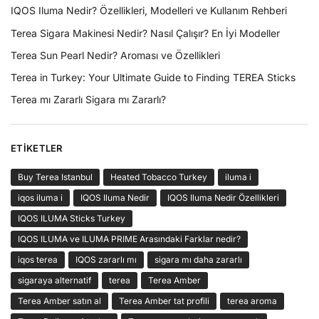
IQOS Iluma Nedir? Özellikleri, Modelleri ve Kullanım Rehberi
Terea Sigara Makinesi Nedir? Nasıl Çalışır? En İyi Modeller
Terea Sun Pearl Nedir? Aroması ve Özellikleri
Terea in Turkey: Your Ultimate Guide to Finding TEREA Sticks
Terea mı Zararlı Sigara mı Zararlı?
ETIKETLER
Buy Terea Istanbul
Heated Tobacco Turkey
iluma i
iqos iluma i
IQOS Iluma Nedir
IQOS Iluma Nedir Özellikleri
IQOS ILUMA Sticks Turkey
IQOS ILUMA ve ILUMA PRIME Arasındaki Farklar nedir?
iqos terea
IQOS zararlı mı
sigara mı daha zararlı
sigaraya alternatif
terea
Terea Amber
Terea Amber satın al
Terea Amber tat profili
terea aroma