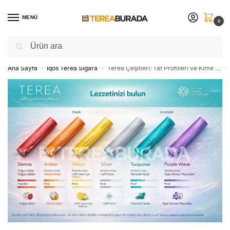
MENÜ
0
Ara
Sınırlı sayıda ⚡ yeni ürünleri sakın kaçırmayın!
Ana Sayfa
Iqos Terea Sigara
Terea Çeşitleri: Tat Profilleri ve Kime Uygun? | TereaBurada
/
/