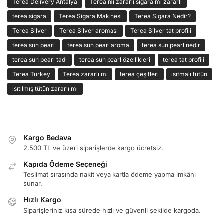
Terea Delivery Antalya
Terea mı zararlı sigara mı zararlı
terea sigara
Terea Sigara Makinesi
Terea Sigara Nedir?
Terea Silver
Terea Silver aroması
Terea Silver tat profili
terea sun pearl
terea sun pearl aroma
terea sun pearl nedir
terea sun pearl tadı
terea sun pearl özellikleri
terea tat profili
Terea Turkey
Terea zararlı mı
terea çeşitleri
ısıtmalı tütün
ısıtılmış tütün zararlı mı
Kargo Bedava
2.500 TL ve üzeri siparişlerde kargo ücretsiz.
Kapıda Ödeme Seçeneği
Teslimat sırasında nakit veya kartla ödeme yapma imkânı
sunar.
Hızlı Kargo
Siparişleriniz kısa sürede hızlı ve güvenli şekilde kargoda.