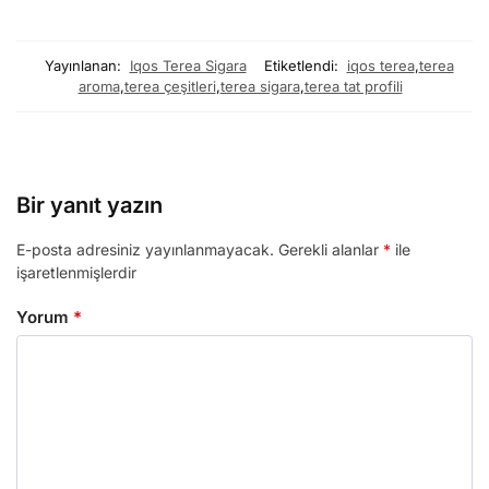
Yayınlanan:
Iqos Terea Sigara
Etiketlendi:
iqos terea
,
terea
aroma
,
terea çeşitleri
,
terea sigara
,
terea tat profili
Bir yanıt yazın
E-posta adresiniz yayınlanmayacak.
Gerekli alanlar
*
ile
işaretlenmişlerdir
Yorum
*