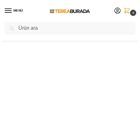
MENÜ
0
Ara
Sınırlı sayıda ⚡ yeni ürünleri sakın kaçırmayın!