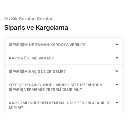
En Sık Sorulan Sorular
Sipariş ve Kargolama
SIPARIŞIM NE ZAMAN KARGOYA VERILIR?
KAPIDA ÖDEME VAR MI?
SIPARIŞIM KAÇ GÜNDE GELIR?
SITE STOKLARI GÜNCEL MIDIR ? SITE ÜZERINDEN
SIPARIŞ VERMEMIZ YETERLI OLUR MU?
KARGOMU ŞUBEDEN KENDIM GIDIP TESLIM ALABILIR
MIYIM?