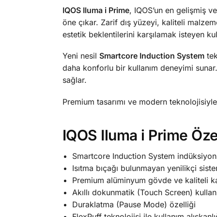
IQOS Iluma i Prime
, IQOS’un en gelişmiş ve 
öne çıkar. Zarif dış yüzeyi, kaliteli malze
estetik beklentilerini karşılamak isteyen kull
Yeni nesil
Smartcore Induction System
tek
daha konforlu bir kullanım deneyimi sunar. 
sağlar.
Premium tasarımı ve modern teknolojisiyl
IQOS Iluma i Prime Özel
Smartcore Induction System indüksiyonlu
Isıtma bıçağı bulunmayan yenilikçi sist
Premium alüminyum gövde ve kaliteli 
Akıllı dokunmatik (Touch Screen) kulla
Duraklatma (Pause Mode) özelliği
FlexPuff teknolojisi ile kullanım alışkan