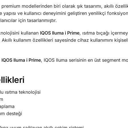
premium modellerinden biri olarak şık tasarımı, akıllı özelli
me yapısı ve kullanıcı deneyimini geliştiren yenilikçi fonks
anıcılar için tasarlanmıştır.
nolojisini kullanan
IQOS Iluma i Prime
, ısıtma bıçağı içerme
Akıllı kullanım özellikleri sayesinde cihaz kullanımını kişise
e
IQOS Iluma i Prime
, IQOS Iluma serisinin en üst segment mod
likleri
 ısıtma teknolojisi
em
kaplama
nım desteği
lığına uyum sağlayan akıllı çekim sistemi