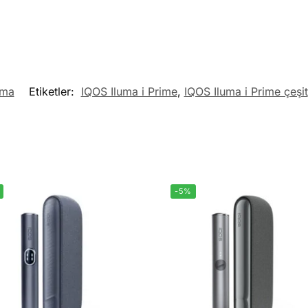
uma
Etiketler:
IQOS Iluma i Prime
,
IQOS Iluma i Prime çeşit
-5%