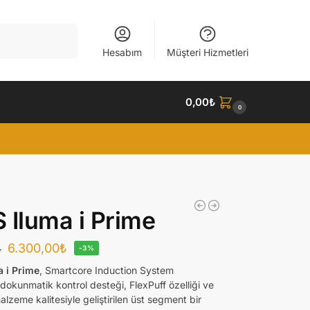
Ara
Hesabım
Müşteri Hizmetleri
0,00
₺
0
 Iluma i Prime
6.300,00
₺
₺
-3%
 i Prime
, Smartcore Induction System
, dokunmatik kontrol desteği, FlexPuff özelliği ve
zeme kalitesiyle geliştirilen üst segment bir