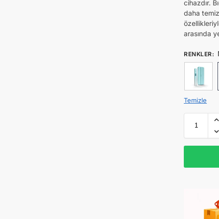
cihazdır. B
daha temiz 
özellikleri
arasında yer
RENKLER
:
Temizle