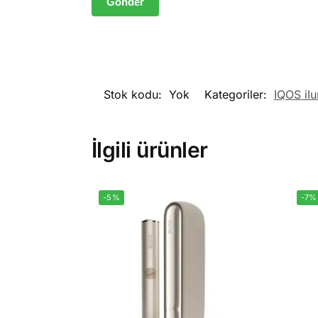
Stok kodu:
Yok
Kategoriler:
IQOS iI
İlgili ürünler
-5%
-7%