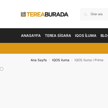
ANASAYFA
TEREA SİGARA
IQOS İLUMA
BLO
Ana Sayfa
IQOS iIuma
IQOS Iluma i Prime
/
/