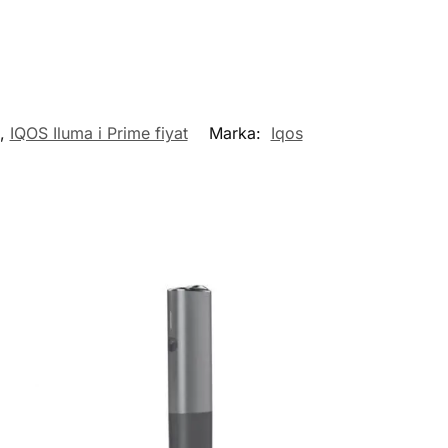
,
IQOS Iluma i Prime fiyat
Marka:
Iqos