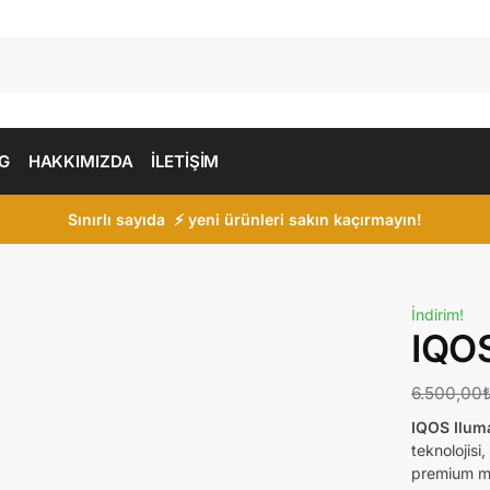
G
HAKKIMIZDA
İLETİŞİM
Sınırlı sayıda ⚡ yeni ürünleri sakın kaçırmayın!
İndirim!
IQOS
6.500,00
IQOS Iluma
teknolojisi
premium mal