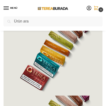
MENÜ
0
Ara
Sınırlı sayıda ⚡ yeni ürünleri sakın kaçırmayın!