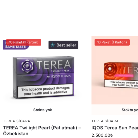
10 Paket (1 Karton)
10 Paket (1 Karton)
Stokta yok
Stokta y
TEREA SIGARA
TEREA SIGARA
TEREA Twilight Pearl (Patlatmalı) –
IQOS Terea Sun Pear
Özbekistan
2.500,00
₺