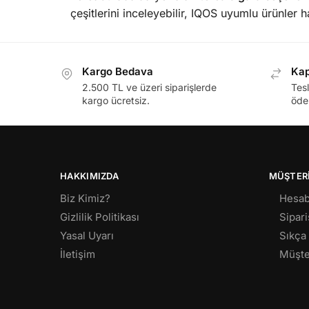
çeşitlerini inceleyebilir, IQOS uyumlu ürünler h
Kargo Bedava
Kap
2.500 TL ve üzeri siparişlerde
Tesl
kargo ücretsiz.
öde
HAKKIMIZDA
MÜŞTERI
Biz Kimiz?
Hesa
Gizlilik Politikası
Sipari
Yasal Uyarı
Sıkça
İletişim
Müşte