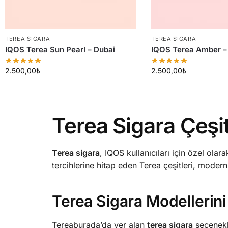
TEREA SIGARA
TEREA SIGARA
IQOS Terea Sun Pearl – Dubai
IQOS Terea Amber –
2.500,00
₺
2.500,00
₺
Terea Sigara Çeşit
Terea sigara
, IQOS kullanıcıları için özel olara
tercihlerine hitap eden Terea çeşitleri, modern
Terea Sigara Modellerini
Tereaburada’da yer alan
terea sigara
seçenekle