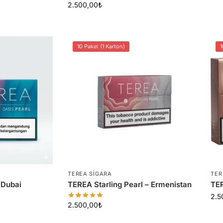
2.500,00
₺
10 Paket (1 Karton)
1
TEREA SIGARA
TER
 Dubai
TEREA Starling Pearl – Ermenistan
TER
2.5
2.500,00
₺