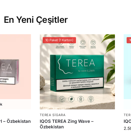
En Yeni Çeşitler
10 Paket (1 Karton)
1
ok
TEREA SIGARA
TER
l – Özbekistan
IQOS TEREA Zing Wave –
IQO
Özbekistan
2.5