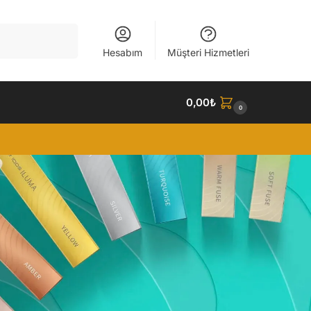
Ara
Hesabım
Müşteri Hizmetleri
0,00
₺
0