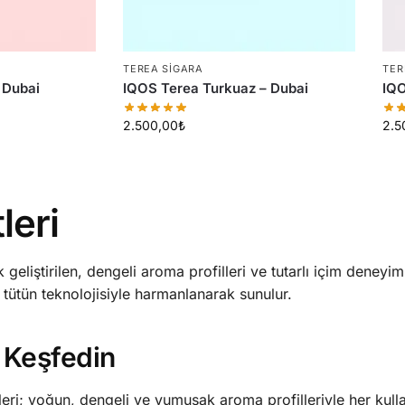
TEREA SIGARA
TER
 Dubai
IQOS Terea Turkuaz – Dubai
IQO
2.500,00
₺
2.5
leri
k geliştirilen, dengeli aroma profilleri ve tutarlı içim deneyim
 tütün teknolojisiyle harmanlanarak sunulur.
 Keşfedin
ri; yoğun, dengeli ve yumuşak aroma profilleriyle her kulla