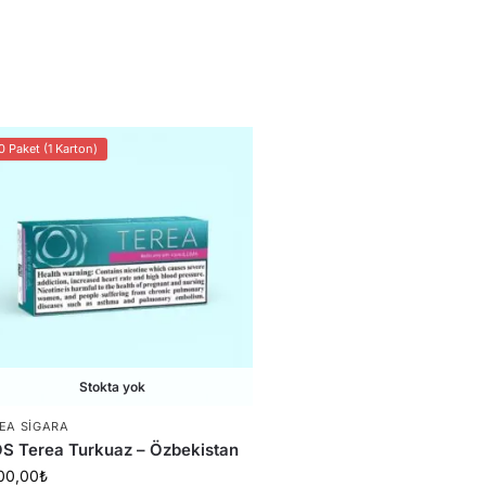
0 Paket (1 Karton)
Stokta yok
EA SIGARA
S Terea Turkuaz – Özbekistan
00,00
₺