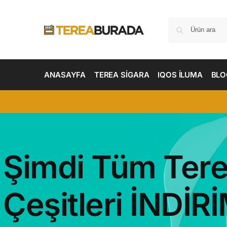
ANASAYFA
TEREA SİGARA
IQOS İLUMA
BLO
Şimdi Tüm Ter
Çeşitleri
İNDİR