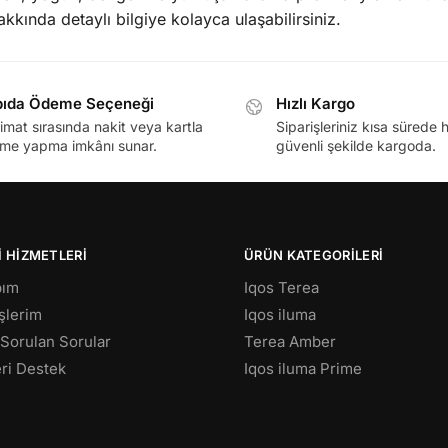
akkında detaylı bilgiye kolayca ulaşabilirsiniz.
ıda Ödeme Seçeneği
Hızlı Kargo
imat sırasında nakit veya kartla
Siparişleriniz kısa sürede h
me yapma imkânı sunar.
güvenli şekilde kargoda.
 HIZMETLERI
ÜRÜN KATEGORILERI
bım
Iqos Terea
şlerim
Iqos iluma
 Sorulan Sorular
Terea Amber
ri Destek
Iqos iluma Prime