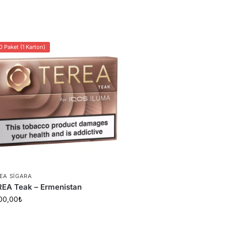
0 Paket (1 Karton)
EA SIGARA
EA Teak – Ermenistan
00,00
₺