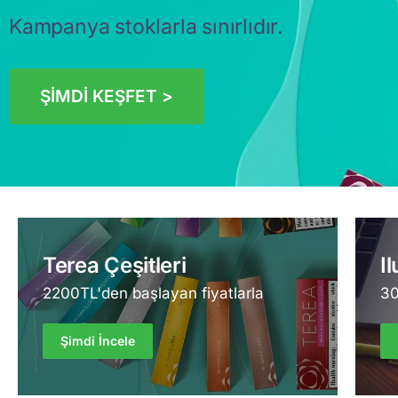
Kampanya stoklarla sınırlıdır.
ŞİMDİ KEŞFET >
Terea Çeşitleri
I
2200TL'den başlayan fiyatlarla
30
Şimdi İncele