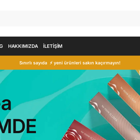
G
HAKKIMIZDA
İLETİŞİM
Sınırlı sayıda ⚡ yeni ürünleri sakın kaçırmayın!
ea
İMDE