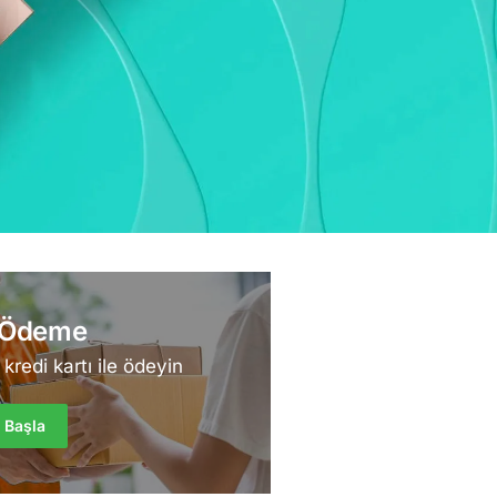
 Ödeme
kredi kartı ile ödeyin
e Başla