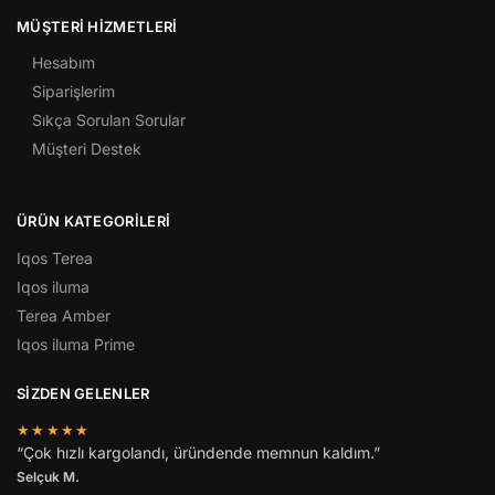
MÜŞTERI HIZMETLERI
Hesabım
Siparişlerim
Sıkça Sorulan Sorular
Müşteri Destek
ÜRÜN KATEGORILERI
Iqos Terea
Iqos iluma
Terea Amber
Iqos iluma Prime
SİZDEN GELENLER
★★★★★
“Çok hızlı kargolandı, üründende memnun kaldım.”
Selçuk M.