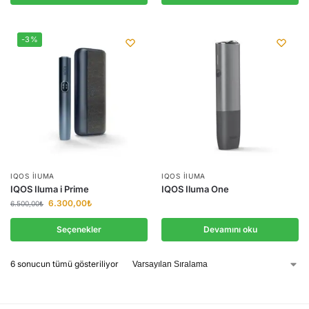
-3%
IQOS IIUMA
IQOS IIUMA
IQOS Iluma i Prime
IQOS Iluma One
6.300,00
₺
6.500,00
₺
Seçenekler
Devamını oku
6 sonucun tümü gösteriliyor