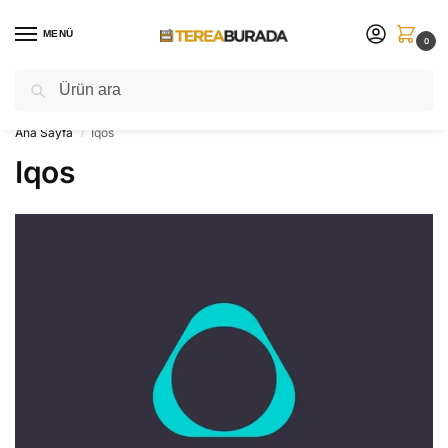
MENÜ
0
Ara
Sınırlı sayıda ⚡ yeni ürünleri sakın kaçırmayın!
Ana Sayfa
Iqos
/
Iqos