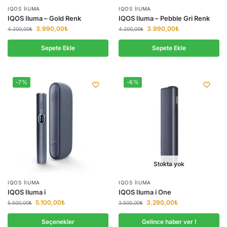
IQOS IIUMA
IQOS IIUMA
IQOS Iluma – Gold Renk
IQOS Iluma – Pebble Gri Renk
3.990,00
₺
3.990,00
₺
4.200,00
₺
4.200,00
₺
Sepete Ekle
Sepete Ekle
-7%
-6%
Stokta yok
IQOS IIUMA
IQOS IIUMA
IQOS Iluma i
IQOS Iluma i One
5.100,00
₺
3.290,00
₺
5.500,00
₺
3.500,00
₺
Seçenekler
Gelince haber ver !