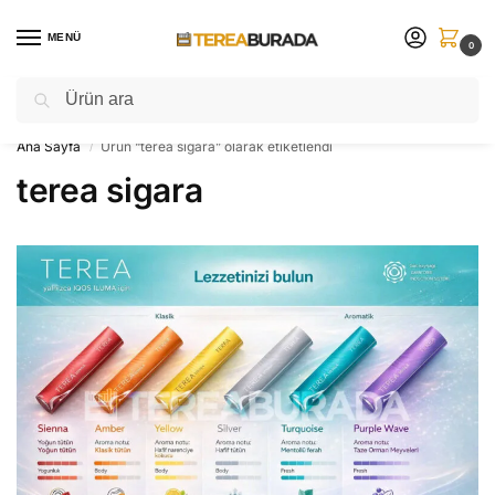
MENÜ
0
Ara
Sınırlı sayıda ⚡ yeni ürünleri sakın kaçırmayın!
Ana Sayfa
Ürün “terea sigara” olarak etiketlendi
/
terea sigara