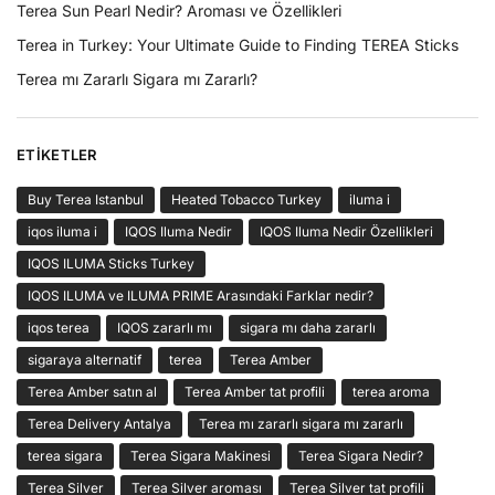
Terea Sun Pearl Nedir? Aroması ve Özellikleri
Terea in Turkey: Your Ultimate Guide to Finding TEREA Sticks
Terea mı Zararlı Sigara mı Zararlı?
ETIKETLER
Buy Terea Istanbul
Heated Tobacco Turkey
iluma i
iqos iluma i
IQOS Iluma Nedir
IQOS Iluma Nedir Özellikleri
IQOS ILUMA Sticks Turkey
IQOS ILUMA ve ILUMA PRIME Arasındaki Farklar nedir?
iqos terea
IQOS zararlı mı
sigara mı daha zararlı
sigaraya alternatif
terea
Terea Amber
Terea Amber satın al
Terea Amber tat profili
terea aroma
Terea Delivery Antalya
Terea mı zararlı sigara mı zararlı
terea sigara
Terea Sigara Makinesi
Terea Sigara Nedir?
Terea Silver
Terea Silver aroması
Terea Silver tat profili