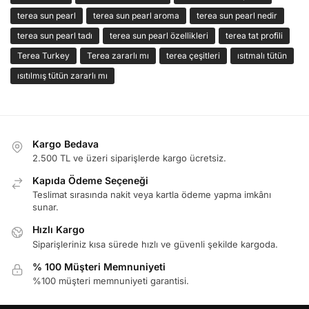
terea sun pearl
terea sun pearl aroma
terea sun pearl nedir
terea sun pearl tadı
terea sun pearl özellikleri
terea tat profili
Terea Turkey
Terea zararlı mı
terea çeşitleri
ısıtmalı tütün
ısıtılmış tütün zararlı mı
Kargo Bedava
2.500 TL ve üzeri siparişlerde kargo ücretsiz.
Kapıda Ödeme Seçeneği
Teslimat sırasında nakit veya kartla ödeme yapma imkânı
sunar.
Hızlı Kargo
Siparişleriniz kısa sürede hızlı ve güvenli şekilde kargoda.
% 100 Müşteri Memnuniyeti
%100 müşteri memnuniyeti garantisi.