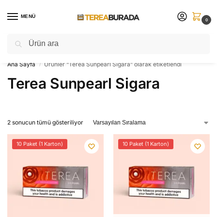
MENÜ
0
Ara
Sınırlı sayıda ⚡ yeni ürünleri sakın kaçırmayın!
Ana Sayfa
Ürünler “Terea Sunpearl Sigara” olarak etiketlendi
/
Terea Sunpearl Sigara
2 sonucun tümü gösteriliyor
10 Paket (1 Karton)
10 Paket (1 Karton)