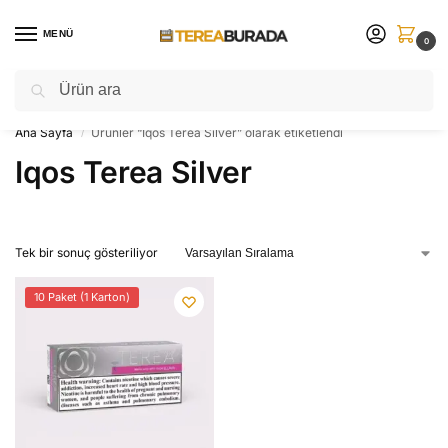
MENÜ
0
Ara
Sınırlı sayıda ⚡ yeni ürünleri sakın kaçırmayın!
Ana Sayfa
Ürünler “Iqos Terea Silver” olarak etiketlendi
/
Iqos Terea Silver
Tek bir sonuç gösteriliyor
10 Paket (1 Karton)