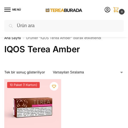
MENÜ
0
Ara
Sınırlı sayıda ⚡ yeni ürünleri sakın kaçırmayın!
Ana Sayfa
Ürünler “IQOS Terea Amber” olarak etiketlendi
/
IQOS Terea Amber
Tek bir sonuç gösteriliyor
10 Paket (1 Karton)