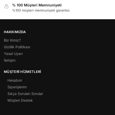
% 100 Müşteri Memnuniyeti
%100 müşteri memnuniyeti garantisi.
HAKKIMIZDA
Biz Kimiz?
Gizlilik Politikası
Yasal Uyarı
İletişim
MÜŞTERI HIZMETLERI
Hesabım
Siparişlerim
Sıkça Sorulan Sorular
Müşteri Destek